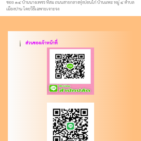
ซอย ๑๔ บ้านนางเพชร ทิสม ถนนสายกลางทุ่งบ่อนไก่ บ้านแพะ หมู่ ๔ ตำบล
เมืองปาน โดยวิธีเฉพาะเจาะจง
ส่วนของเจ้าหน้าที่