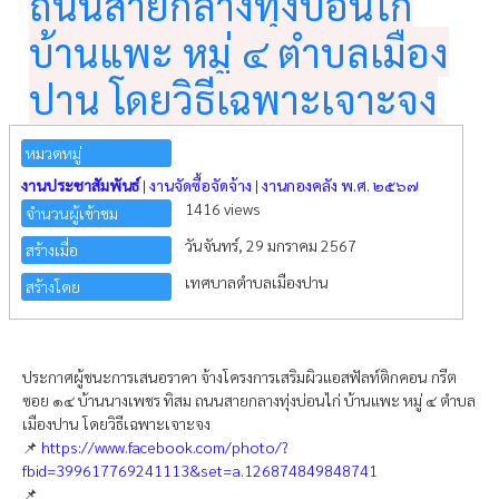
ถนนสายกลางทุ่งบ่อนไก่
บ้านแพะ หมู่ ๔ ตำบลเมือง
ปาน โดยวิธีเฉพาะเจาะจง
หมวดหมู่
งานประชาสัมพันธ์
|
งานจัดซื้อจัดจ้าง
|
งานกองคลัง พ.ศ. ๒๕๖๗
1416 views
จำนวนผู้เข้าชม
วันจันทร์, 29 มกราคม 2567
สร้างเมื่อ
เทศบาลตำบลเมืองปาน
สร้างโดย
ประกาศผู้ชนะการเสนอราคา จ้างโครงการเสริมผิวแอสฟัลท์ติกคอน กรีต
ซอย ๑๔ บ้านนางเพชร ทิสม ถนนสายกลางทุ่งบ่อนไก่ บ้านแพะ หมู่ ๔ ตำบล
เมืองปาน โดยวิธีเฉพาะเจาะจง
📌
https://www.facebook.com/photo/?
fbid=399617769241113&set=a.126874849848741
📌