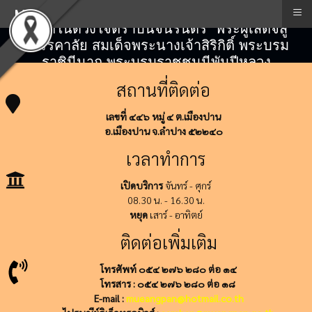
≡
Menu
"สถิตในดวงใจตราบนิจนิรันดร์" พระผู้เสด็จสู่
สวรรคาลัย สมเด็จพระนางเจ้าสิริกิติ์ พระบรม
ราชินีนาถ พระบรมราชชนนีพันปีหลวง
สถานที่ติดต่อ
เลขที่ ๔๔๖ หมู่ ๔ ต.เมืองปาน
อ.เมืองปาน จ.ลำปาง ๕๒๒๔๐
เวลาทำการ
เปิดบริการ
จันทร์ - ศุกร์
08.30 น. - 16.30 น.
หยุด
เสาร์ - อาทิตย์
ติดต่อเพิ่มเติม
โทรศัพท์ ๐๕๔ ๒๗๖ ๒๘๐ ต่อ ๑๔
โทรสาร : ๐๕๔ ๒๗๖ ๒๘๐ ต่อ ๑๘
E-mail :
mueangpan@hotmail.co.th