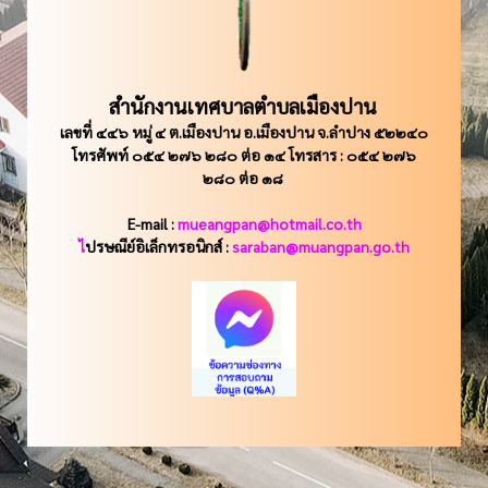
สำนักงานเทศบาลตำบลเมืองปาน
เลขที่ ๔๔๖ หมู่ ๔ ต.เมืองปาน อ.เมืองปาน จ.ลำปาง ๕๒๒๔๐
โทรศัพท์ ๐๕๔ ๒๗๖ ๒๘๐ ต่อ ๑๔ โทรสาร : ๐๕๔ ๒๗๖
๒๘๐ ต่อ ๑๘
E-mail :
mueangpan@hotmail.co.th
ไ
ปรษณีย์อิเล็กทรอนิกส์ :
saraban@muangpan.go.th