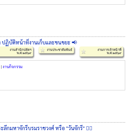
 ปฏิบัติหน้าที่งานเก็บและขนขยะ 📢
งานสำนักปลัดฯ
งานประชาสัมพันธ์
งานการเจ้าหน้าที่
พ.ศ.๒๕๖๙
พ.ศ.๒๕๖๙
|
งานกิจกรรม
มหาจักรีบรมราชวงศ์ หรือ "วันจักรี" 🙇‍♀️