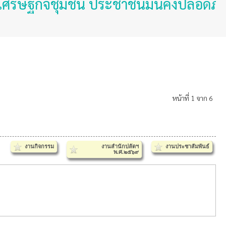
รษฐกิจชุมชน ประชาชนมั่นคงปลอดภัย ใส่ใ
หน้าที่ 1 จาก 6
งานกิจกรรม
งานสำนักปลัดฯ
งานประชาสัมพันธ์
พ.ศ.๒๕๖๙