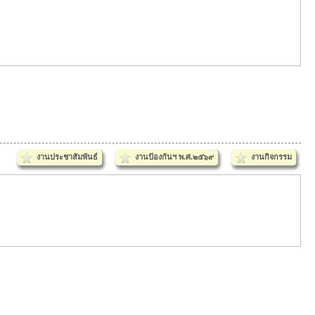
งานประชาสัมพันธ์
งานป้องกันฯ พ.ศ.๒๕๖๙
งานกิจกรรม