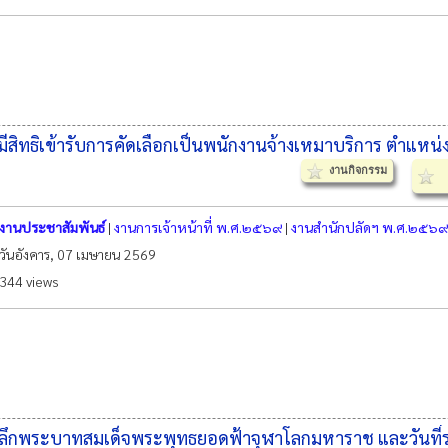
ีสิทธิเข้ารับการคัดเลือกเป็นพนักงานจ้างเหมาบริการ ตำแหน่ง
งานกิจกรรม
งานประชาสัมพันธ์
|
งานการเจ้าหน้าที่ พ.ศ.๒๕๖๙
|
งานสำนักปลัดฯ พ.ศ.๒๕๖๙
วันอังคาร, 07 เมษายน 2569
344 views
ลึกพระบาทสมเด็จพระพุทธยอดฟ้าจุฬาโลกมหาราช และวันที่ระลึก