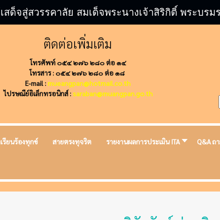
้เสด็จสู่สวรรคาลัย สมเด็จพระนางเจ้าสิริกิติ์ พระ
ติดต่อเพิ่มเติม
โทรศัพท์ ๐๕๔ ๒๗๖ ๒๘๐ ต่อ ๑๔
โทรสาร : ๐๕๔ ๒๗๖ ๒๘๐ ต่อ ๑๘
E-mail :
mueangpan@hotmail.co.th
ไปรษณีย์อิเล็กทรอนิกส์ :
saraban@muangpan.go.th
งเรียนร้องทุกข์
สายตรงทุจริต
รายงานผลการประเมิน ITA
Q&A ถา