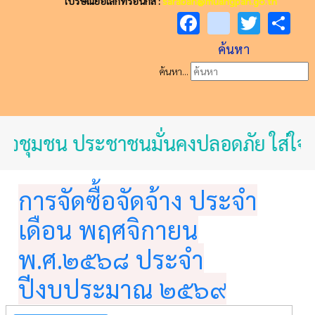
ไปรษณีย์อิเล็กทรอนิกส์ :
saraban@muangpan.go.th
Facebook
youtube
Twitt
Sh
ค้นหา
ค้นหา...
กิจชุมชน ประชาชนมั่นคงปลอดภัย ใส่ใจส
การจัดซื้อจัดจ้าง ประจำ
เดือน พฤศจิกายน
พ.ศ.๒๕๖๘ ประจำ
ปีงบประมาณ ๒๕๖๙