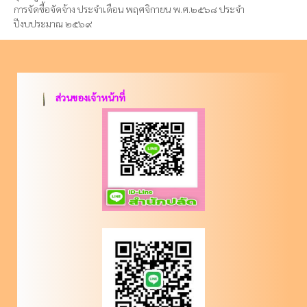
การจัดซื้อจัดจ้าง ประจำเดือน พฤศจิกายน พ.ศ.๒๕๖๘ ประจำ
ปีงบประมาณ ๒๕๖๙
ส่วนของเจ้าหน้าที่