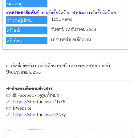
หมวดหมู่
งานประชาสัมพันธ์
|
งานจัดซื้อจัดจ้าง
|
สรุปผลการจัดซื้อจัดจ้างฯ
1251 views
จำนวนผู้เข้าชม
วันศุกร์, 12 ธันวาคม 2568
สร้างเมื่อ
เทศบาลตำบลเมืองปาน
สร้างโดย
การจัดซื้อจัดจ้าง ประจำเดือน พฤศจิกายน พ.ศ.๒๕๖๘ ประจำ
ปีงบประมาณ ๒๕๖๙
📢
ช่องทางติดตามข่าวสาร
👉 🔵 Facebook (ดูรูปทั้งหมด)
🔗 :
https://shorturl.asia/1LrYE
👉 🌐 Website
🔗 :
https://shorturl.asia/r2N8y