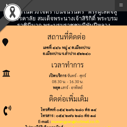
≡
Menu
"สถิตในดวงใจตราบนิจนิรันดร์" พระผู้เสด็จสู่
สวรรคาลัย สมเด็จพระนางเจ้าสิริกิติ์ พระบรม
ราชินีนาถ พระบรมราชชนนีพันปีหลวง
สถานที่ติดต่อ
เลขที่ ๔๔๖ หมู่ ๔ ต.เมืองปาน
อ.เมืองปาน จ.ลำปาง ๕๒๒๔๐
เวลาทำการ
เปิดบริการ
จันทร์ - ศุกร์
08.30 น. - 16.30 น.
หยุด
เสาร์ - อาทิตย์
ติดต่อเพิ่มเติม
โทรศัพท์ ๐๕๔ ๒๗๖ ๒๘๐ ต่อ ๑๔
โทรสาร : ๐๕๔ ๒๗๖ ๒๘๐ ต่อ ๑๘
E-mail :
mueangpan@hotmail.co.th