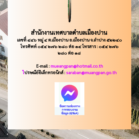
สำนักงานเทศบาลตำบลเมืองปาน
เลขที่ ๔๔๖ หมู่ ๔ ต.เมืองปาน อ.เมืองปาน จ.ลำปาง ๕๒๒๔๐
โทรศัพท์ ๐๕๔ ๒๗๖ ๒๘๐ ต่อ ๑๔ โทรสาร : ๐๕๔ ๒๗๖
๒๘๐ ต่อ ๑๘
E-mail :
mueangpan@hotmail.co.th
ไ
ปรษณีย์อิเล็กทรอนิกส์ :
saraban@muangpan.go.th