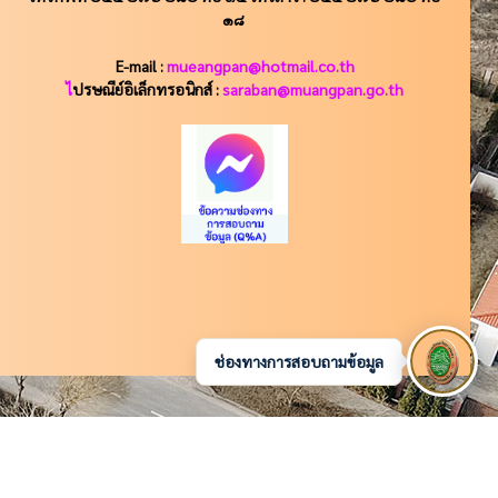
๑๘
E-mail :
mueangpan@hotmail.co.th
ไ
ปรษณีย์อิเล็กทรอนิกส์ :
saraban@muangpan.go.th
ช่องทางการสอบถามข้อมูล
แผนผังเว็บไซต์
|
Q&A ถามตอบข้อสงสัย
|
นโยบายเว็บไซต์