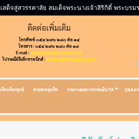
้เสด็จสู่สวรรคาลัย สมเด็จพระนางเจ้าสิริกิติ์ พระ
ติดต่อเพิ่มเติม
โทรศัพท์ ๐๕๔ ๒๗๖ ๒๘๐ ต่อ ๑๔
โทรสาร : ๐๕๔ ๒๗๖ ๒๘๐ ต่อ ๑๘
E-mail :
mueangpan@hotmail.co.th
ไปรษณีย์อิเล็กทรอนิกส์ :
saraban@muangpan.go.th
งเรียนร้องทุกข์
สายตรงทุจริต
รายงานผลการประเมิน ITA
Q&A ถา