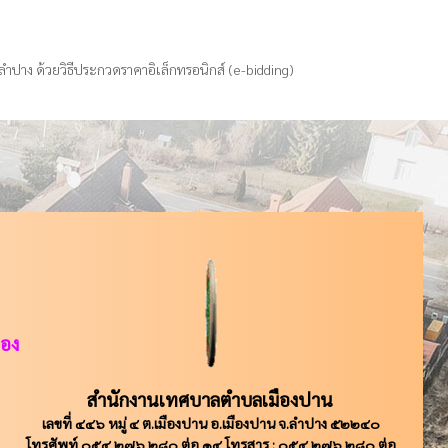
ำปาง ด้วยวิธีประกวดราคาอิเล็กทรอนิกส์ (e-bidding)
ือง
สำนักงานเทศบาลตำบลเมืองปาน
เลขที่ ๔๔๖ หมู่ ๔ ต.เมืองปาน อ.เมืองปาน จ.ลำปาง ๕๒๒๔๐
โทรศัพท์ ๐๕๔ ๒๗๖ ๒๘๐ ต่อ ๑๔ โทรสาร : ๐๕๔ ๒๗๖ ๒๘๐ ต่อ