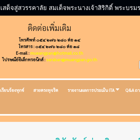
้เสด็จสู่สวรรคาลัย สมเด็จพระนางเจ้าสิริกิติ์ พระ
ติดต่อเพิ่มเติม
โทรศัพท์ ๐๕๔ ๒๗๖ ๒๘๐ ต่อ ๑๔
โทรสาร : ๐๕๔ ๒๗๖ ๒๘๐ ต่อ ๑๘
E-mail :
mueangpan@hotmail.co.th
ไปรษณีย์อิเล็กทรอนิกส์ :
saraban@muangpan.go.th
งเรียนร้องทุกข์
สายตรงทุจริต
รายงานผลการประเมิน ITA
Q&A ถา