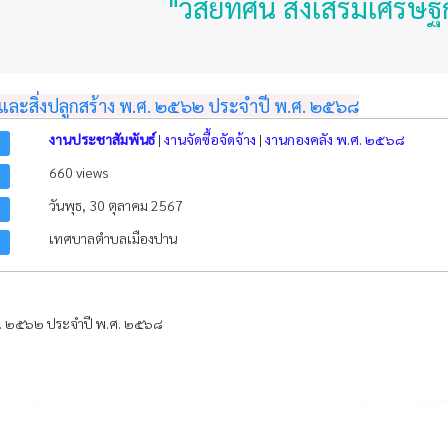
"วิสัยทัศน์ ส่งเสริมเศรษฐกิจชุ
ละสิ่งปลูกสร้าง พ.ศ. ๒๕๖๒ ประจำปี พ.ศ. ๒๕๖๘
งานประชาสัมพันธ์
|
งานจัดซื้อจัดจ้าง
|
งานกองคลัง พ.ศ. ๒๕๖๘
660 views
วันพุธ, 30 ตุลาคม 2567
เทศบาลตำบลเมืองปาน
.ศ. ๒๕๖๒ ประจำปี พ.ศ. ๒๕๖๘