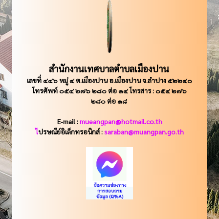
สำนักงานเทศบาลตำบลเมืองปาน
เลขที่ ๔๔๖ หมู่ ๔ ต.เมืองปาน อ.เมืองปาน จ.ลำปาง ๕๒๒๔๐
โทรศัพท์ ๐๕๔ ๒๗๖ ๒๘๐ ต่อ ๑๔ โทรสาร : ๐๕๔ ๒๗๖
๒๘๐ ต่อ ๑๘
E-mail :
mueangpan@hotmail.co.th
ไ
ปรษณีย์อิเล็กทรอนิกส์ :
saraban@muangpan.go.th