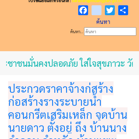
ไปรษณีย์อิเล็กทรอนิกส์ :
saraban@muangpan.go.th
Facebook
youtube
Twitt
Sh
ค้นหา
ค้นหา...
ระชาชนมั่นคงปลอดภัย ใส่ใจสุขภาวะ วัฒ
ประกวดราคาจ้างก่สร้าง
ก่อสร้างรางระบายน้ำ
คอนกรีตเสริมเหล็ก จุดบ้าน
นายดาว ตั้งอยู่ ถึง บ้านนาง