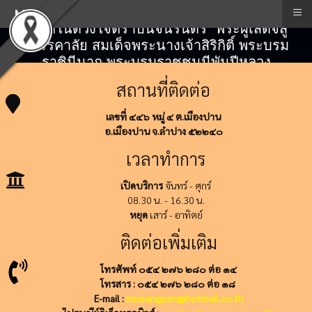
≡
Menu
"สถิตในดวงใจตราบนิจนิรันดร์" พระผู้เสด็จสู่
สวรรคาลัย สมเด็จพระนางเจ้าสิริกิติ์ พระบรม
ราชินีนาถ พระบรมราชชนนีพันปีหลวง
สถานที่ติดต่อ
เลขที่ ๔๔๖ หมู่ ๔ ต.เมืองปาน
อ.เมืองปาน จ.ลำปาง ๕๒๒๔๐
เวลาทำการ
เปิดบริการ
จันทร์ - ศุกร์
08.30 น. - 16.30 น.
หยุด
เสาร์ - อาทิตย์
ติดต่อเพิ่มเติม
โทรศัพท์ ๐๕๔ ๒๗๖ ๒๘๐ ต่อ ๑๔
โทรสาร : ๐๕๔ ๒๗๖ ๒๘๐ ต่อ ๑๘
E-mail :
mueangpan@hotmail.co.th