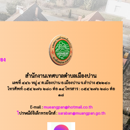
ือง
สำนักงานเทศบาลตำบลเมืองปาน
เลขที่ ๔๔๖ หมู่ ๔ ต.เมืองปาน อ.เมืองปาน จ.ลำปาง ๕๒๒๔๐
โทรศัพท์ ๐๕๔ ๒๗๖ ๒๘๐ ต่อ ๑๔ โทรสาร : ๐๕๔ ๒๗๖ ๒๘๐ ต่อ
๑๘
E-mail :
mueangpan@hotmail.co.th
ไ
ปรษณีย์อิเล็กทรอนิกส์ :
saraban@muangpan.go.th