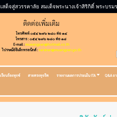
้เสด็จสู่สวรรคาลัย สมเด็จพระนางเจ้าสิริกิติ์ พระ
ติดต่อเพิ่มเติม
โทรศัพท์ ๐๕๔ ๒๗๖ ๒๘๐ ต่อ ๑๔
โทรสาร : ๐๕๔ ๒๗๖ ๒๘๐ ต่อ ๑๘
E-mail :
mueangpan@hotmail.co.th
ไปรษณีย์อิเล็กทรอนิกส์ :
saraban@muangpan.go.th
งเรียนร้องทุกข์
สายตรงทุจริต
รายงานผลการประเมิน ITA
Q&A ถา