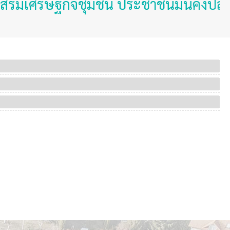
เสริมเศรษฐกิจชุมชน ประชาชนมั่นคงปลอดภ